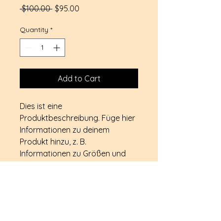
Regular
Sale
 $100.00 
$95.00
Price
Price
Quantity
*
Add to Cart
Dies ist eine 
Produktbeschreibung. Füge hier 
Informationen zu deinem 
Produkt hinzu, z. B. 
Informationen zu Größen und 
Materialien sowie allgemeine 
Pflege- und Reinigungshinweise.
PRODUKTINFO