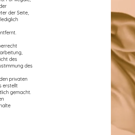
der
ter der Seite,
lediglich
ntfernt.
berrecht
earbeitung,
icht des
Zustimmung des
 den privaten
 erstellt
ntlich gemacht.
en
halte