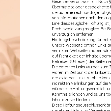
Gesetzen verantwortlich. Nach §§
übermittelte oder gespeicherte
die auf eine rechtswidrige Tätig
von Informationen nach den allg
Eine diesbezügliche Haftung ist
Rechtsverletzung möglich. Bei B
unverzüglich entfernen.
Haftungsbeschränkung für exter
Unsere Webseite enthält Links auf
verlinkten Webseiten haben wir k
auf Richtigkeit der Inhalte übern
Betreiber (Urheber) der Seiten v
Die externen Links wurden zum Z
waren im Zeitpunkt der Linksetzu
der externen Links ist ohne konk
indirekten Verlinkungen auf die
würde eine Haftungsverpflichtung
Kenntnis erlangen und es uns te
Inhalte zu verhindern.
Diese Haftungsausschlusserkläru
gesetzten Links und Verweise von