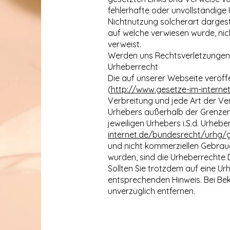
fehlerhafte oder unvollständige
Nichtnutzung solcherart dargeste
auf welche verwiesen wurde, nicht
verweist.
Werden uns Rechtsverletzungen b
Urheberrecht
Die auf unserer Webseite veröff
(
http://www.gesetze-im-intern
Verbreitung und jede Art der Ver
Urhebers außerhalb der Grenzen
jeweiligen Urhebers i.S.d. Urhebe
internet.de/bundesrecht/urhg/
und nicht kommerziellen Gebrauch
wurden, sind die Urheberrechte D
Sollten Sie trotzdem auf eine U
entsprechenden Hinweis. Bei Be
unverzüglich entfernen.