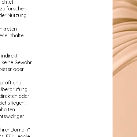
ichtet,
zu forschen,
 der Nutzung
onkreten
ese Inhalte
 indirekt
ch keine Gewähr
bieter oder
rprüft und
e Überprüfung
 direkten oder
ichs liegen,
nhalten
htswidriger
Ihrer Domain“
 Für illegale,