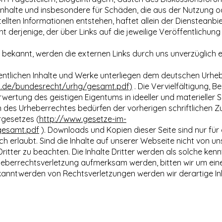
 Inhalte und insbesondere für Schäden, die aus der Nutzung o
llten Informationen entstehen, haftet allein der Diensteanbie
 derjenige, der über Links auf die jeweilige Veröffentlichung 
ekannt, werden die externen Links durch uns unverzüglich e
entlichen Inhalte und Werke unterliegen dem deutschen Urhe
et.de/bundesrecht/urhg/gesamt.pdf)
. Die Vervielfältigung, B
wertung des geistigen Eigentums in ideeller und materieller S
 des Urheberrechtes bedürfen der vorherigen schriftlichen 
rgesetzes (
http://www.gesetze-im-
gesamt.pdf
). Downloads und Kopien dieser Seite sind nur für
 erlaubt. Sind die Inhalte auf unserer Webseite nicht von uns
ritter zu beachten. Die Inhalte Dritter werden als solche ken
rheberrechtsverletzung aufmerksam werden, bitten wir um ein
kanntwerden von Rechtsverletzungen werden wir derartige In