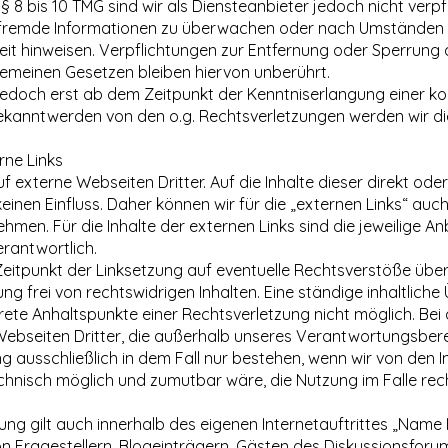
 8 bis 10 TMG sind wir als Diensteanbieter jedoch nicht verpfl
 fremde Informationen zu überwachen oder nach Umständen 
keit hinweisen. Verpflichtungen zur Entfernung oder Sperrung
emeinen Gesetzen bleiben hiervon unberührt.
 jedoch erst ab dem Zeitpunkt der Kenntniserlangung einer k
ekanntwerden von den o.g. Rechtsverletzungen werden wir di
ne Links
 externe Webseiten Dritter. Auf die Inhalte dieser direkt oder
einen Einfluss. Daher können wir für die „externen Links“ au
ehmen. Für die Inhalte der externen Links sind die jeweilige An
erantwortlich.
eitpunkt der Linksetzung auf eventuelle Rechtsverstöße übe
ng frei von rechtswidrigen Inhalten. Eine ständige inhaltlich
rete Anhaltspunkte einer Rechtsverletzung nicht möglich. Bei
 Webseiten Dritter, die außerhalb unseres Verantwortungsbere
 ausschließlich in dem Fall nur bestehen, wenn wir von den I
chnisch möglich und zumutbar wäre, die Nutzung im Falle rec
ng gilt auch innerhalb des eigenen Internetauftrittes „Name 
 Fragestellern, Blogeinträgern, Gästen des Diskussionsforums.